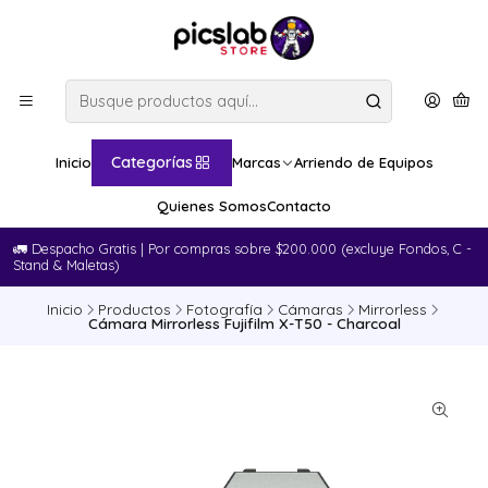
Categorías
Inicio
Marcas
Arriendo de Equipos
Quienes Somos
Contacto
🚛​ Despacho Gratis | Por compras sobre $200.000 (excluye Fondos, C -
Stand & Maletas)
Inicio
Productos
Fotografía
Cámaras
Mirrorless
Cámara Mirrorless Fujifilm X-T50 - Charcoal