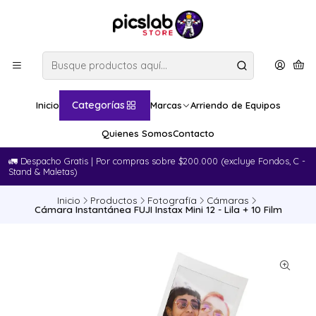
Categorías
Inicio
Marcas
Arriendo de Equipos
Quienes Somos
Contacto
🚛​ Despacho Gratis | Por compras sobre $200.000 (excluye Fondos, C -
Stand & Maletas)
Inicio
Productos
Fotografía
Cámaras
Cámara Instantánea FUJI Instax Mini 12 - Lila + 10 Film