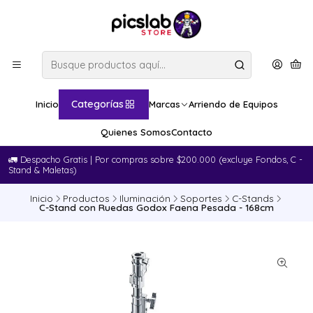
Categorías
Inicio
Marcas
Arriendo de Equipos
Quienes Somos
Contacto
🚛​ Despacho Gratis | Por compras sobre $200.000 (excluye Fondos, C -
Stand & Maletas)
Inicio
Productos
Iluminación
Soportes
C-Stands
C-Stand con Ruedas Godox Faena Pesada - 168cm