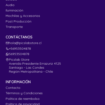
Audio
Iluminación
Mochilas y Accesorios
Post Producción
Transporte
CONTÁCTANOS
hola@picslabstore.cl
+56953504878
56953504878
Picslab Store
Avenida Presidente Errazuriz 4125
Santiago - Las Condes
Región Metropolitana - Chile
INFORMACIÓN
Contacto
Términos y Condiciones
Política de reembolso
Política de privacidad