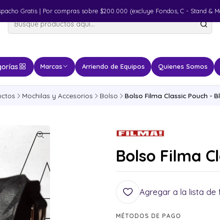
spacho Gratis | Por compras sobre $200.000 (excluye Fondos, C - Stand & M
orías
Marcas
Arriendo de Equipos
Quienes Somos
uctos
Mochilas y Accesorios
Bolso
Bolso Filma Classic Pouch - B
Bolso Filma Cl
Agregar a la lista de 
MÉTODOS DE PAGO