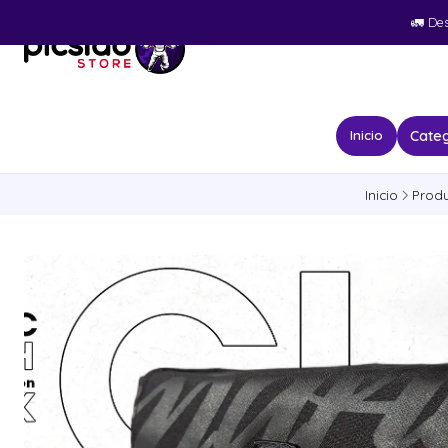
🚛​ De
Categ
Inicio
Inicio
Prod