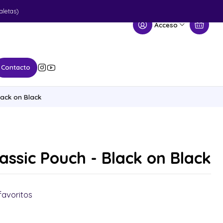
aletas)
Acceso
Contacto
lack on Black
assic Pouch - Black on Black
favoritos