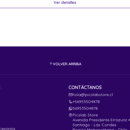
Ver detalles
VOLVER ARRIBA
S
CONTÁCTANOS
hola@picslabstore.cl
+56953504878
56953504878
Picslab Store
Avenida Presidente Errazuriz 
Santiago - Las Condes
cesorios
Región Metropolitana - Chile