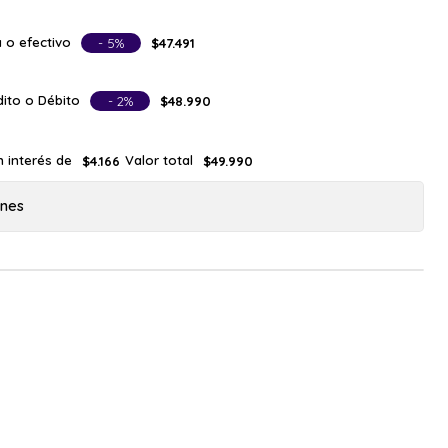
 o efectivo
- 5%
$47.491
ito o Débito
- 2%
$48.990
n interés de
Valor total
$4.166
$49.990
ones