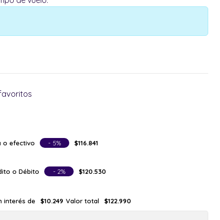
mpo de vuelo.
favoritos
 o efectivo
- 5%
$116.841
ito o Débito
- 2%
$120.530
n interés de
Valor total
$10.249
$122.990