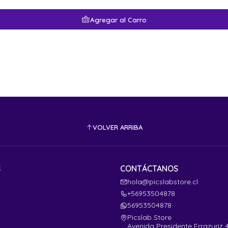
Agregar al Carro
VOLVER ARRIBA
S
CONTÁCTANOS
hola@picslabstore.cl
+56953504878
56953504878
Picslab Store
Avenida Presidente Errazuriz 