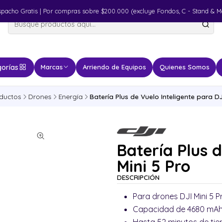
spacho Gratis | Por compras sobre $200.000 (excluye Fondos, C - Stand & M
orías
Marcas
Arriendo de Equipos
Quienes Somos
ductos
Drones
Energía
Batería Plus de Vuelo Inteligente para DJ
Batería Plus d
Mini 5 Pro
DESCRIPCIÓN
Para drones DJI Mini 5 P
Capacidad de 4680 mAh