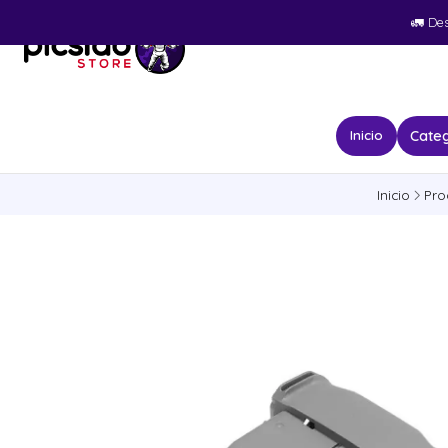
🚛​ De
Categ
Inicio
Inicio
Pro