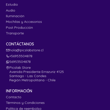
Estudio
Audio
Iluminación
Mochilas y Accesorios
Post Producción
Transporte
CONTÁCTANOS
hola@picslabstore.cl
+56953504878
56953504878
Picslab Store
Avenida Presidente Errazuriz 4125
Santiago - Las Condes
Región Metropolitana - Chile
INFORMACIÓN
Contacto
Términos y Condiciones
Política de reembolso