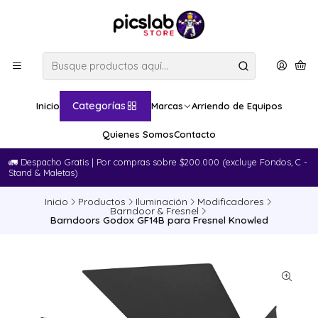
Categorías
Inicio
Marcas
Arriendo de Equipos
Quienes Somos
Contacto
🚛​ Despacho Gratis | Por compras sobre $200.000 (excluye Fondos, C -
Stand & Maletas)
Inicio
Productos
Iluminación
Modificadores
Barndoor & Fresnel
Barndoors Godox GF14B para Fresnel Knowled