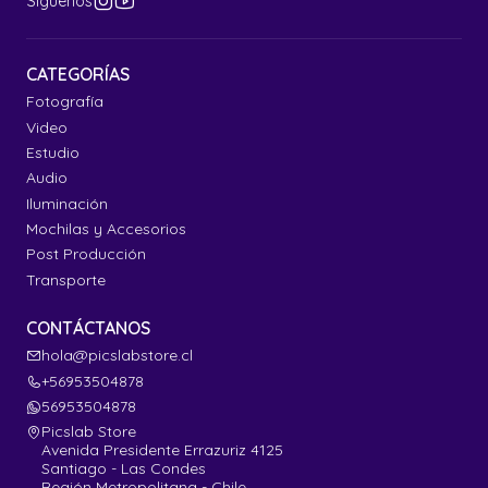
Síguenos
CATEGORÍAS
Fotografía
Video
Estudio
Audio
Iluminación
Mochilas y Accesorios
Post Producción
Transporte
CONTÁCTANOS
hola@picslabstore.cl
+56953504878
56953504878
Picslab Store
Avenida Presidente Errazuriz 4125
Santiago - Las Condes
Región Metropolitana - Chile