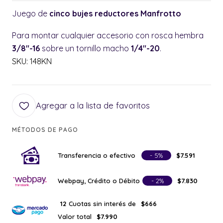
Juego de
cinco bujes reductores Manfrotto
Para montar cualquier accesorio con rosca hembra
3/8"-16
sobre un tornillo macho
1/4"-20
.
SKU: 148KN
Agregar a la lista de favoritos
MÉTODOS DE PAGO
Transferencia o efectivo
- 5%
$7.591
Webpay, Crédito o Débito
- 2%
$7.830
Cuotas sin interés de
12
$666
Valor total
$7.990