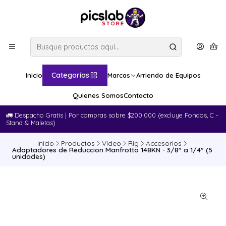
Categorías
Inicio
Marcas
Arriendo de Equipos
Quienes Somos
Contacto
🚛​ Despacho Gratis | Por compras sobre $200.000 (excluye Fondos, C -
Stand & Maletas)
Inicio
Productos
Video
Rig
Accesorios
Adaptadores de Reduccion Manfrotto 148KN - 3/8" a 1/4" (5
unidades)